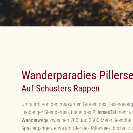
Wanderparadies Pillers
Auf Schusters Rappen
Umrahmt von den markanten Gipfeln des Kaisergebirg
Leoganger Steinbergen, bietet das
PillerseeTal
mehr a
Wanderwege
zwischen 700 und 2500 Meter Seehöhe.
Spaziergängen, etwa am Ufer des Pillersees, bis hin z