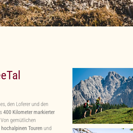
eeTal
es, den Loferer und den
ls
400 Kilometer markierter
 Von gemütlichen
u
hochalpinen Touren
und