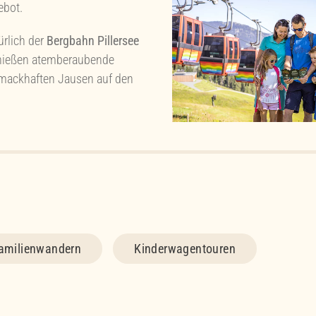
ebot.
rlich der
Bergbahn Pillersee
enießen atemberaubende
hmackhaften Jausen auf den
Familienwandern
Kinderwagentouren